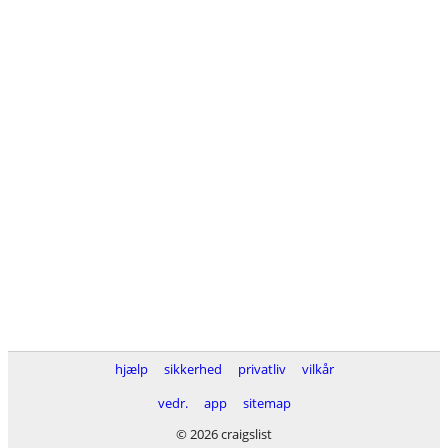
hjælp
sikkerhed
privatliv
vilkår
vedr.
app
sitemap
© 2026 craigslist