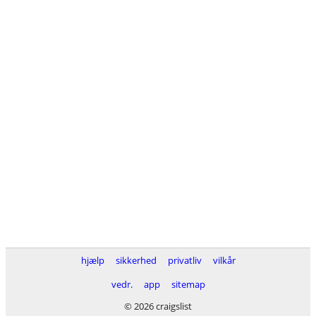
hjælp
sikkerhed
privatliv
vilkår
vedr.
app
sitemap
© 2026 craigslist